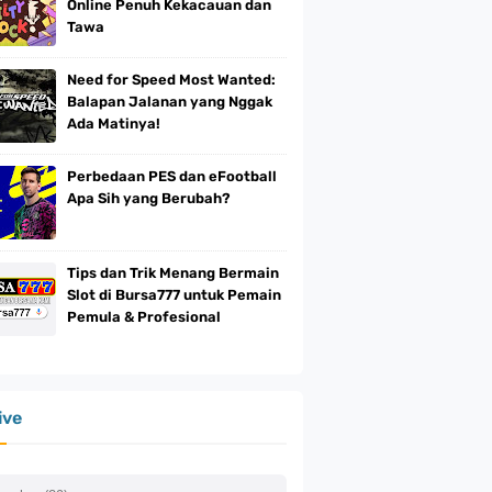
Online Penuh Kekacauan dan
Tawa
Need for Speed Most Wanted:
Balapan Jalanan yang Nggak
Ada Matinya!
Perbedaan PES dan eFootball
Apa Sih yang Berubah?
Tips dan Trik Menang Bermain
Slot di Bursa777 untuk Pemain
Pemula & Profesional
ive