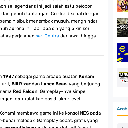
chise legendaris ini jadi salah satu pelopor
 dan penuh tantangan. Contra dikenal dengan
 pemain sibuk menembak musuh, menghindari
uh adrenalin. Tapi, apa sih yang bikin seri
 bahas perjalanan
seri Contra
dari awal hingga
un
1987
sebagai game arcade buatan
Konami
.
jurit,
Bill Rizer
dan
Lance Bean
, yang berjuang
ernama
Red Falcon
. Gameplay-nya simpel:
ngan, dan kalahkan bos di akhir level.
Arch
in Konami membawa game ini ke konsol
NES
pada
ar-benar meledak! Gameplay cepat, grafis yang
o-op multiplayer
bikin game ini jadi favorit