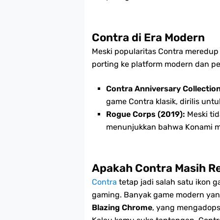
Contra di Era Modern
Meski popularitas Contra meredup d
porting ke platform modern dan pe
Contra Anniversary Collection
game Contra klasik, dirilis un
Rogue Corps (2019):
Meski ti
menunjukkan bahwa Konami ma
Apakah Contra Masih R
Contra
tetap jadi salah satu ikon 
gaming. Banyak game modern yang t
Blazing Chrome
, yang mengadopsi