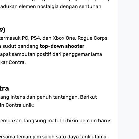
memadukan elemen nostalgia dengan sentuhan
9)
, termasuk PC, PS4, dan Xbox One, Rogue Corps
n sudut pandang
top-down shooter
.
apat sambutan positif dari penggemar lama
akar Contra.
tra
ang intens dan penuh tantangan. Berikut
in Contra unik:
embakan, langsung mati. Ini bikin pemain harus
rsama teman jadi salah satu daya tarik utama,