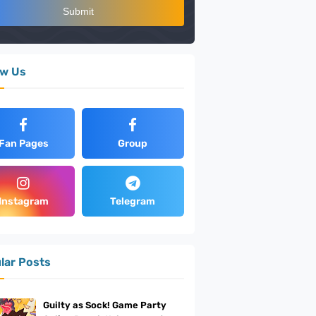
ow Us
Fan Pages
Group
Instagram
Telegram
lar Posts
Guilty as Sock! Game Party