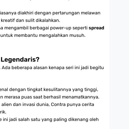
biasanya diakhiri dengan pertarungan melawan
reatif dan sulit dikalahkan.
a mengambil berbagai power-up seperti
spread
untuk membantu mengalahkan musuh.
 Legendaris?
Ada beberapa alasan kenapa seri ini jadi begitu
enal dengan tingkat kesulitannya yang tinggi,
main merasa puas saat berhasil menamatkannya.
lien dan invasi dunia, Contra punya cerita
ik.
ini jadi salah satu yang paling dikenang oleh