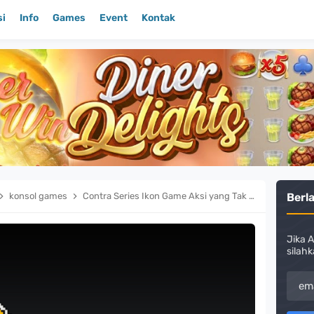
si
Info
Games
Event
Kontak
konsol games
Contra Series Ikon Game Aksi yang Tak Lekang oleh Waktu
Berl
Jika A
silahk