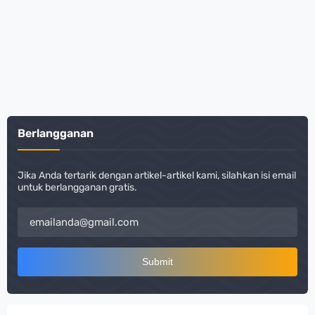
Berlangganan
Jika Anda tertarik dengan artikel-artikel kami, silahkan isi email
untuk berlangganan gratis.