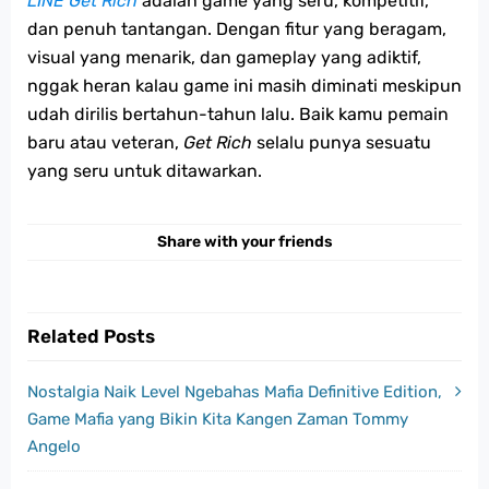
LINE Get Rich
adalah game yang seru, kompetitif,
dan penuh tantangan. Dengan fitur yang beragam,
visual yang menarik, dan gameplay yang adiktif,
nggak heran kalau game ini masih diminati meskipun
udah dirilis bertahun-tahun lalu. Baik kamu pemain
baru atau veteran,
Get Rich
selalu punya sesuatu
yang seru untuk ditawarkan.
Share with your friends
Related Posts
Nostalgia Naik Level Ngebahas Mafia Definitive Edition,
Game Mafia yang Bikin Kita Kangen Zaman Tommy
Angelo