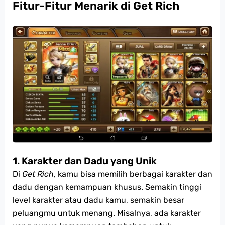
Fitur-Fitur Menarik di Get Rich
1. Karakter dan Dadu yang Unik
Di
Get Rich
, kamu bisa memilih berbagai karakter dan
dadu dengan kemampuan khusus. Semakin tinggi
level karakter atau dadu kamu, semakin besar
peluangmu untuk menang. Misalnya, ada karakter