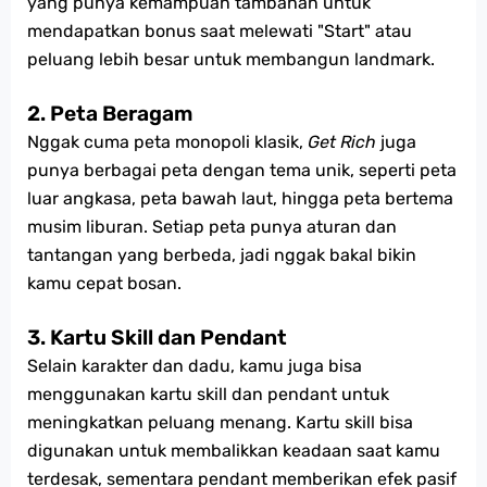
yang punya kemampuan tambahan untuk
mendapatkan bonus saat melewati "Start" atau
peluang lebih besar untuk membangun landmark.
2. Peta Beragam
Nggak cuma peta monopoli klasik,
Get Rich
juga
punya berbagai peta dengan tema unik, seperti peta
luar angkasa, peta bawah laut, hingga peta bertema
musim liburan. Setiap peta punya aturan dan
tantangan yang berbeda, jadi nggak bakal bikin
kamu cepat bosan.
3. Kartu Skill dan Pendant
Selain karakter dan dadu, kamu juga bisa
menggunakan kartu skill dan pendant untuk
meningkatkan peluang menang. Kartu skill bisa
digunakan untuk membalikkan keadaan saat kamu
terdesak, sementara pendant memberikan efek pasif