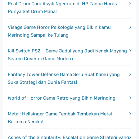
Real Drum Cara Asyik Ngedrum di HP Tanpa Harus
Punya Set Drum Mahal
Visage Game Horor Psikologis yang Bikin Kamu
Merinding Sampai ke Tulang
Kill Switch PS2 – Game Jadul yang Jadi Nenek Moyang
Sistem Cover di Game Modern
Fantasy Tower Defense Game Seru Buat Kamu yang
Suka Strategi dan Dunia Fantasi
World of Horror Game Retro yang Bikin Merinding
Metal: Hellsinger Game Tembak-Tembakan Metal
Bertema Neraka!
Ashes of the Singularity: Escalation Game Strategi yang