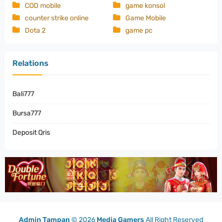
COD mobile
game konsol
counter strike online
Game Mobile
Dota 2
game pc
Relations
Bali777
Bursa777
Deposit Qris
Admin Tampan
©
2026
Media Gamers
All Right Reserved