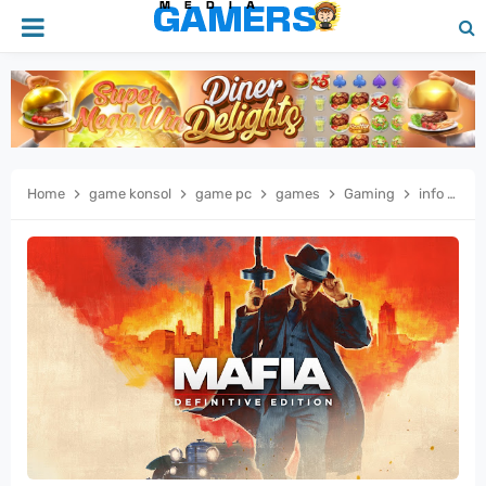
Home
game konsol
game pc
games
Gaming
info
ko