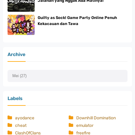
Jalanan yang Nggak Ada Matinya!
Guilty as Sock! Game Party Online Penuh
Kekacauan dan Tawa
Archive
Labels
ayodance
Downhill Domination
cheat
emulator
ClashOfClans
freefire