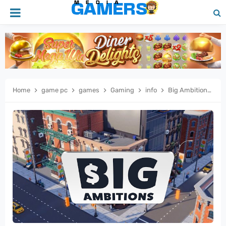
Home
game pc
games
Gaming
info
Big Ambitions Dari Nganggur Jadi Sultan! Simulasi Bisnis Paling Gokil Buat Lo yang Punya Jiwa Pengusaha