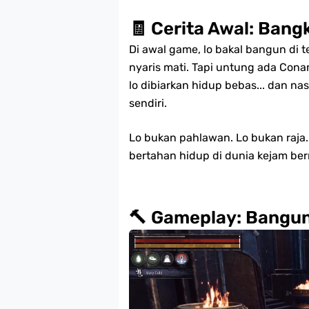
🧾 Cerita Awal: Bangk
Di awal game, lo bakal bangun di t
nyaris mati. Tapi untung ada Conan
lo dibiarkan hidup bebas... dan n
sendiri.
Lo bukan pahlawan. Lo bukan raj
bertahan hidup di dunia kejam b
🔨 Gameplay: Bangun