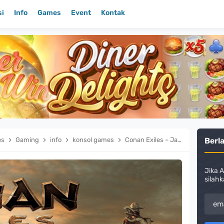
si
Info
Games
Event
Kontak
es
Gaming
info
konsol games
Conan Exiles – Jadi Barbarian, Bikin Base, dan Survive di Dunia Sadis!
Berl
Jika A
silahk