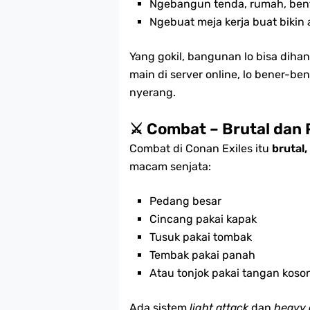
Ngebangun tenda, rumah, bent
Ngebuat meja kerja buat bikin 
Yang gokil, bangunan lo bisa dihan
main di server online, lo bener-be
nyerang.
⚔️ Combat – Brutal dan
Combat di Conan Exiles itu
brutal
macam senjata:
Pedang besar
Cincang pakai kapak
Tusuk pakai tombak
Tembak pakai panah
Atau tonjok pakai tangan koso
Ada sistem
light attack
dan
heavy 