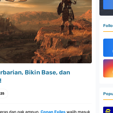
Foll
rbarian, Bikin Base, dan
!
Popu
025
 keras dan gak ampun,
Conan Exiles
wajib masuk