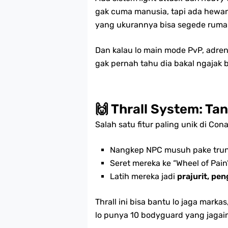
gak cuma manusia, tapi ada hewan
yang ukurannya bisa segede ruma
Dan kalau lo main mode PvP, adrena
gak pernah tahu dia bakal ngajak 
🙌 Thrall System: T
Salah satu fitur paling unik di Con
Nangkep NPC musuh pake tru
Seret mereka ke “Wheel of Pain
Latih mereka jadi
prajurit, pe
Thrall ini bisa bantu lo jaga markas
lo punya 10 bodyguard yang jagain