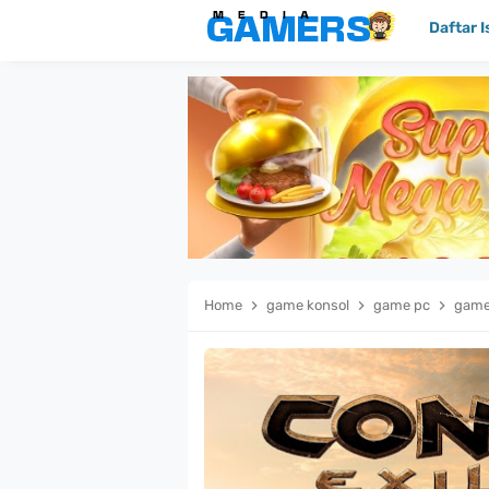
Daftar I
Home
game konsol
game pc
gam