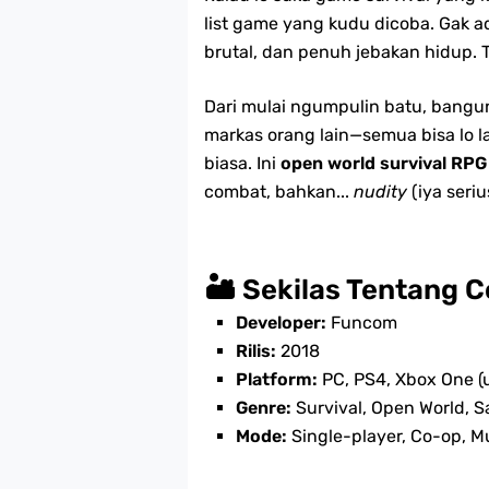
list game yang kudu dicoba. Gak ad
brutal, dan penuh jebakan hidup. T
Dari mulai ngumpulin batu, bang
markas orang lain—semua bisa lo la
biasa. Ini
open world survival RPG
combat, bahkan...
nudity
(iya seriu
🏜️ Sekilas Tentang 
Developer:
Funcom
Rilis:
2018
Platform:
PC, PS4, Xbox One (u
Genre:
Survival, Open World, 
Mode:
Single-player, Co-op, Mu