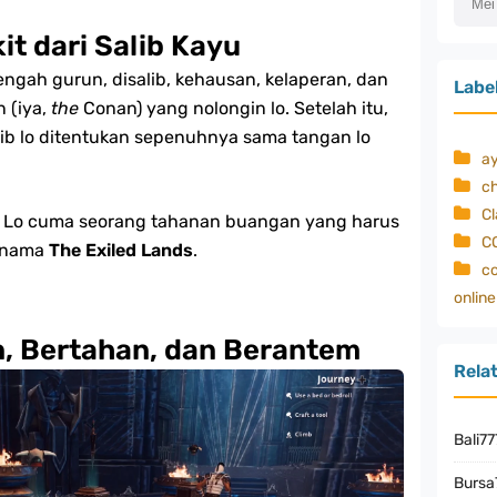
it dari Salib Kayu
engah gurun, disalib, kehausan, kelaperan, dan
Labe
 (iya,
the
Conan) yang nolongin lo. Setelah itu,
asib lo ditentukan sepenuhnya sama tangan lo
a
c
C
a. Lo cuma seorang tahanan buangan yang harus
C
ernama
The Exiled Lands
.
co
online
, Bertahan, dan Berantem
Rela
Bali77
Bursa