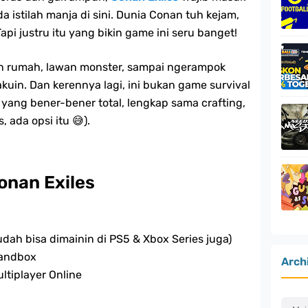
a istilah manja di sini. Dunia Conan tuh kejam,
api justru itu yang bikin game ini seru banget!
un rumah, lawan monster, sampai ngerampok
kuin. Dan kerennya lagi, ini bukan game survival
yang bener-bener total, lengkap sama crafting,
s, ada opsi itu 😅).
Conan Exiles
dah bisa dimainin di PS5 & Xbox Series juga)
Sandbox
Arch
ltiplayer Online