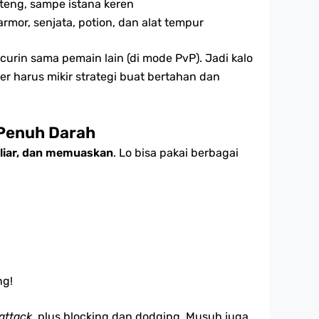
eng, sampe istana keren
armor, senjata, potion, dan alat tempur
curin sama pemain lain (di mode PvP). Jadi kalo
ner harus mikir strategi buat bertahan dan
 Penuh Darah
, liar, dan memuaskan
. Lo bisa pakai berbagai
ng!
attack
, plus blocking dan dodging. Musuh juga