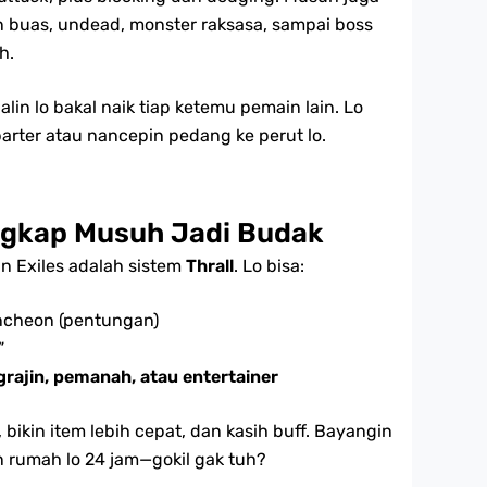
 buas, undead, monster raksasa, sampai boss
h.
lin lo bakal naik tiap ketemu pemain lain. Lo
barter atau nancepin pedang ke perut lo.
angkap Musuh Jadi Budak
an Exiles adalah sistem
Thrall
. Lo bisa:
ncheon (pentungan)
”
ngrajin, pemanah, atau entertainer
, bikin item lebih cepat, dan kasih buff. Bayangin
 rumah lo 24 jam—gokil gak tuh?