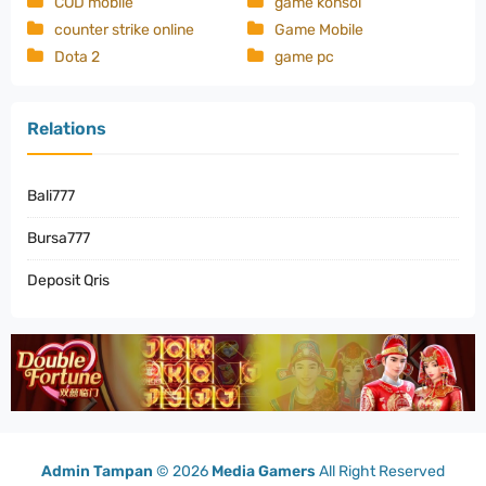
COD mobile
game konsol
counter strike online
Game Mobile
Dota 2
game pc
Relations
Bali777
Bursa777
Deposit Qris
Admin Tampan
©
2026
Media Gamers
All Right Reserved