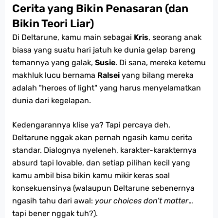
Cerita yang Bikin Penasaran (dan
Bikin Teori Liar)
Di Deltarune, kamu main sebagai
Kris
, seorang anak
biasa yang suatu hari jatuh ke dunia gelap bareng
temannya yang galak,
Susie
. Di sana, mereka ketemu
makhluk lucu bernama
Ralsei
yang bilang mereka
adalah "heroes of light" yang harus menyelamatkan
dunia dari kegelapan.
Kedengarannya klise ya? Tapi percaya deh,
Deltarune nggak akan pernah ngasih kamu cerita
standar. Dialognya nyeleneh, karakter-karakternya
absurd tapi lovable, dan setiap pilihan kecil yang
kamu ambil bisa bikin kamu mikir keras soal
konsekuensinya (walaupun Deltarune sebenernya
ngasih tahu dari awal:
your choices don’t matter
…
tapi bener nggak tuh?).