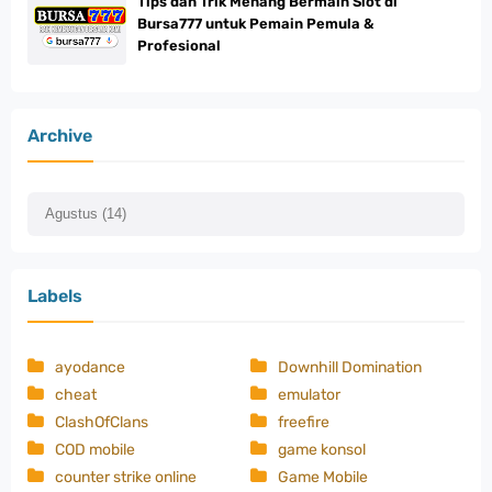
Tips dan Trik Menang Bermain Slot di
Bursa777 untuk Pemain Pemula &
Profesional
Archive
Labels
ayodance
Downhill Domination
cheat
emulator
ClashOfClans
freefire
COD mobile
game konsol
counter strike online
Game Mobile