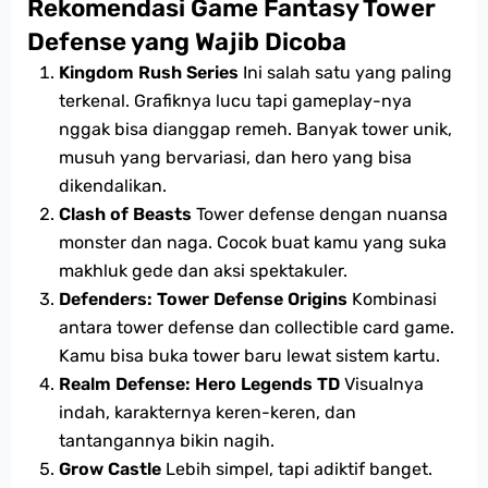
Rekomendasi Game Fantasy Tower
Defense yang Wajib Dicoba
Kingdom Rush Series
Ini salah satu yang paling
terkenal. Grafiknya lucu tapi gameplay-nya
nggak bisa dianggap remeh. Banyak tower unik,
musuh yang bervariasi, dan hero yang bisa
dikendalikan.
Clash of Beasts
Tower defense dengan nuansa
monster dan naga. Cocok buat kamu yang suka
makhluk gede dan aksi spektakuler.
Defenders: Tower Defense Origins
Kombinasi
antara tower defense dan collectible card game.
Kamu bisa buka tower baru lewat sistem kartu.
Realm Defense: Hero Legends TD
Visualnya
indah, karakternya keren-keren, dan
tantangannya bikin nagih.
Grow Castle
Lebih simpel, tapi adiktif banget.