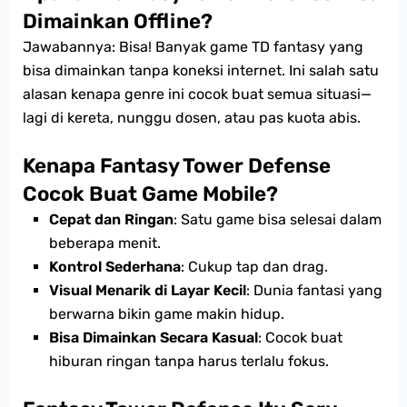
Dimainkan Offline?
Jawabannya: Bisa! Banyak game TD fantasy yang
bisa dimainkan tanpa koneksi internet. Ini salah satu
alasan kenapa genre ini cocok buat semua situasi—
lagi di kereta, nunggu dosen, atau pas kuota abis.
Kenapa Fantasy Tower Defense
Cocok Buat Game Mobile?
Cepat dan Ringan
: Satu game bisa selesai dalam
beberapa menit.
Kontrol Sederhana
: Cukup tap dan drag.
Visual Menarik di Layar Kecil
: Dunia fantasi yang
berwarna bikin game makin hidup.
Bisa Dimainkan Secara Kasual
: Cocok buat
hiburan ringan tanpa harus terlalu fokus.