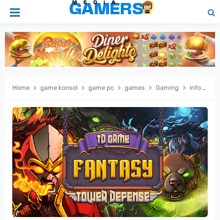
Home
game konsol
game pc
games
Gaming
info
mo