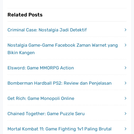
Related Posts
Criminal Case: Nostalgia Jadi Detektif
Nostalgia Game-Game Facebook Zaman Warnet yang
Bikin Kangen
Elsword: Game MMORPG Action
Bomberman Hardball PS2: Review dan Penjelasan
Get Rich: Game Monopoli Online
Chained Together: Game Puzzle Seru
Mortal Kombat 11: Game Fighting 1v1 Paling Brutal