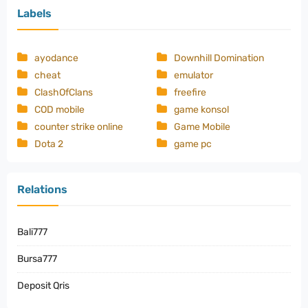
Labels
ayodance
Downhill Domination
cheat
emulator
ClashOfClans
freefire
COD mobile
game konsol
counter strike online
Game Mobile
Dota 2
game pc
Relations
Bali777
Bursa777
Deposit Qris