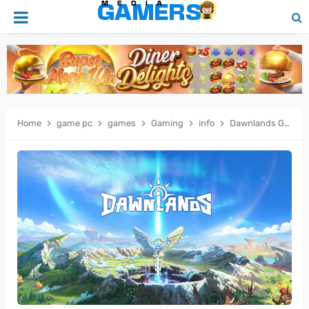
Home
game pc
games
Gaming
info
Dawnlands Game Survival Open World yang Bikin Lupa Waktu