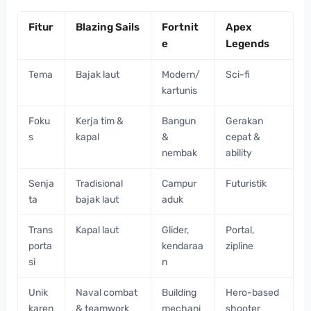
Fitur
Blazing Sails
Fortnit
Apex
e
Legends
Tema
Bajak laut
Modern/
Sci-fi
kartunis
Foku
Kerja tim &
Bangun
Gerakan
s
kapal
&
cepat &
nembak
ability
Senja
Tradisional
Campur
Futuristik
ta
bajak laut
aduk
Trans
Kapal laut
Glider,
Portal,
porta
kendaraa
zipline
si
n
Unik
Naval combat
Building
Hero-based
karen
& teamwork
mechani
shooter