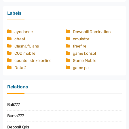
Labels
ayodance
Downhill Domination
cheat
emulator
ClashOfClans
freefire
COD mobile
game konsol
counter strike online
Game Mobile
Dota 2
game pc
Relations
Bali777
Bursa777
Deposit Qris